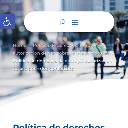
Abrir barra de herramientas
Home
Política de derechos de autor y/
o
9
autorización de uso sobre los contenidos
9
Política de derechos de autor y/o autorización
de uso sobre los contenidos
Política de derechos