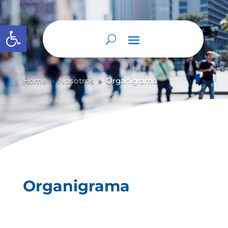
Abrir barra de herramientas
Home
Nosotros
Organigrama
9
9
Organigrama