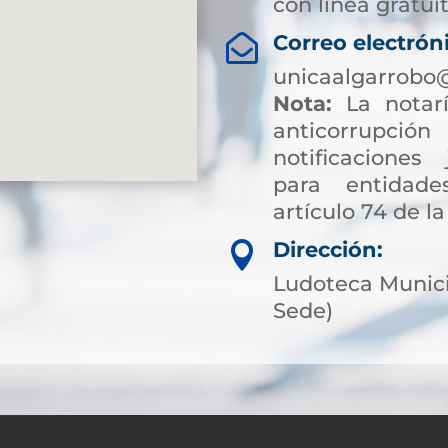
con línea gratuit
Correo electrón

unicaalgarrobo
Nota:
La notarí
anticorrup
notificaciones 
para entidade
artículo 74 de la
Dirección:

Ludoteca Munici
Sede)