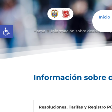
Inicio
Abrir barra de herramientas
Home
Información sobre decisiones qu
9
Información sobre d
Resoluciones, Tarifas y Registro Pú