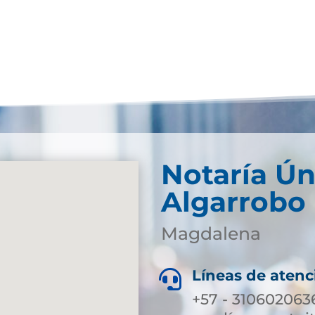
Notaría Ún
Algarrobo
Magdalena
Líneas de atenc

+57 - 310602063