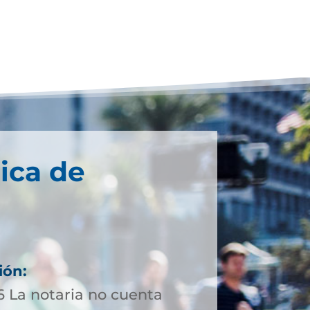
ica de
ión:
6 La notaria no cuenta