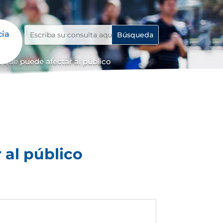
cia
 que puede afectar al público
 al público