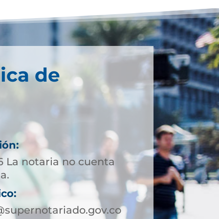
ica de
ión:
6 La notaria no cuenta
a.
ico:
@supernotariado.gov.co