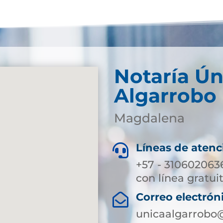
Notaría Ún
Algarrobo
Magdalena
Líneas de atenc

+57 - 310602063
con línea gratuit
Correo electrón

unicaalgarrobo