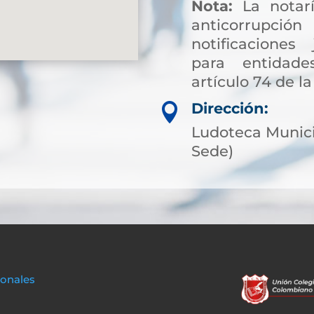
Nota:
La notarí
anticorrup
notificaciones 
para entidade
artículo 74 de la
Dirección:

Ludoteca Munici
Sede)
sonales