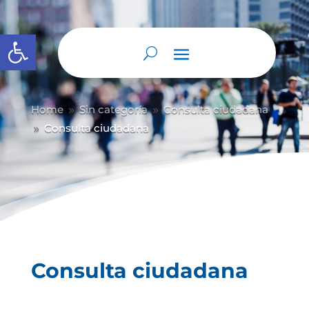
Abrir barra de herramientas
Home
Sin categoría
Consulta ciudadana
9
9
Consulta ciudadana
9
Consulta ciudadana