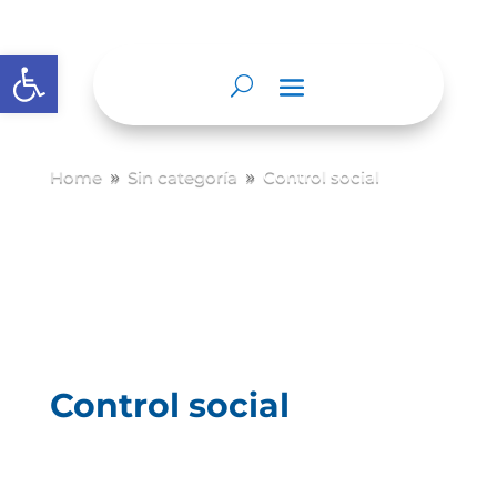
Abrir barra de herramientas
Home
Sin categoría
Control social
9
9
Control social