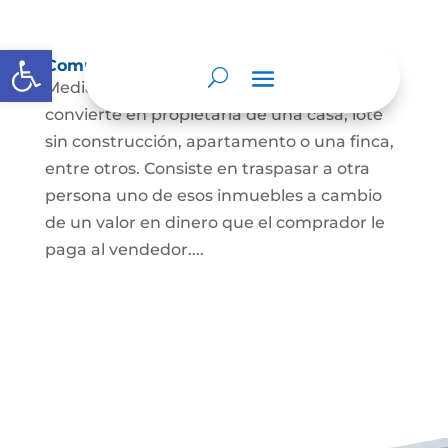
Abrir barra de herramientas
Compraventa de inmuebles
Mediante este contrato, una persona se
convierte en propietaria de una casa, lote
sin construcción, apartamento o una finca,
entre otros. Consiste en traspasar a otra
persona uno de esos inmuebles a cambio
de un valor en dinero que el comprador le
paga al vendedor....