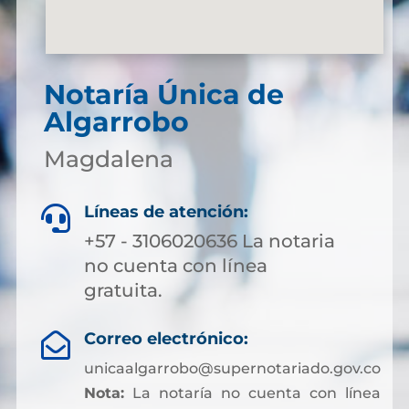
Notaría Única de
Algarrobo
Magdalena
Líneas de atención:

+57 - 3106020636 La notaria
no cuenta con línea
gratuita.
Correo electrónico:

unicaalgarrobo@supernotariado.gov.co
Nota:
La notaría no cuenta con línea