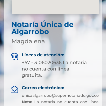
Notaría Única de
Algarrobo
Magdalena
Líneas de atención:

+57 - 3106020636 La notaria
no cuenta con línea
gratuita.
Correo electrónico:

unicaalgarrobo@supernotariado.gov.co
Nota:
La notaría no cuenta con línea