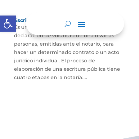
Abrir barra de herramientas
Escritura Pública
Es un documento que contiene la
declaración de voluntad de una o varias
personas, emitidas ante el notario, para
hacer un determinado contrato o un acto
jurídico individual. El proceso de
elaboración de una escritura pública tiene
cuatro etapas en la notaría:...