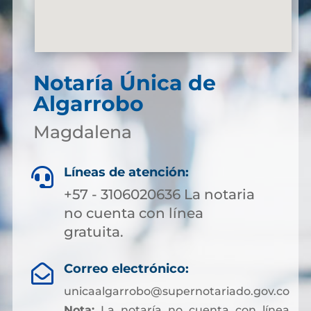
Notaría Única de
Algarrobo
Magdalena
Líneas de atención:

+57 - 3106020636 La notaria
no cuenta con línea
gratuita.
Correo electrónico:

unicaalgarrobo@supernotariado.gov.co
Nota:
La notaría no cuenta con línea