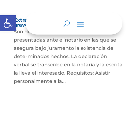
Abrir barra de herramientas
Extra-proceso o declaración bajo la
gravedad de juramento
Son declaraciones verbales o escritas
presentadas ante el notario en las que se
asegura bajo juramento la existencia de
determinados hechos. La declaración
verbal se transcribe en la notaría y la escrita
la lleva el interesado. Requisitos: Asistir
personalmente a la...