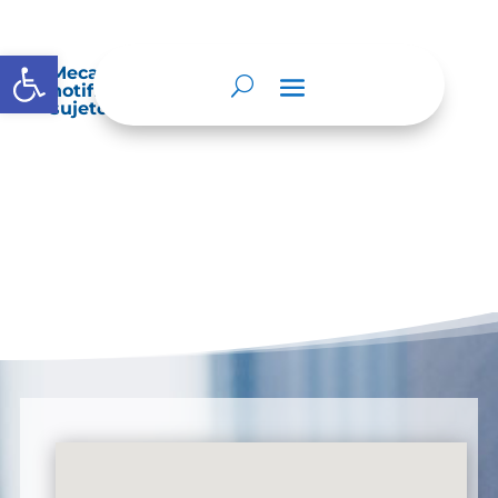
Abrir barra de herramientas
Mecanismos internos de supervisión,
notificación y vigilancia pertinente del
sujeto obligado