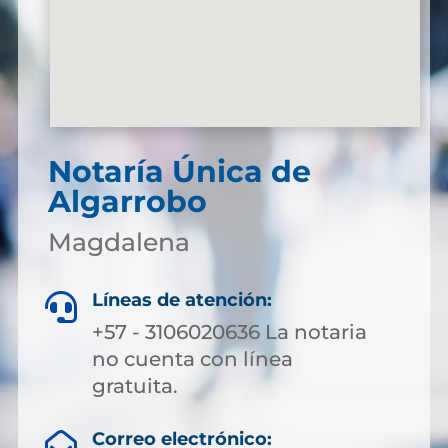
Notaría Única de
Algarrobo
Magdalena
Líneas de atención:

+57 - 3106020636 La notaria
no cuenta con línea
gratuita.
Correo electrónico:
